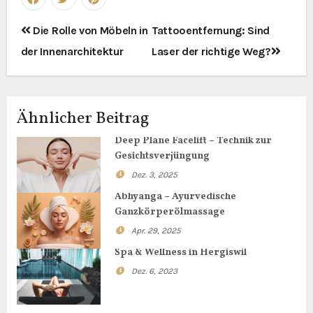
Beitragsnavigation
Die Rolle von Möbeln in
Tattooentfernung: Sind
der Innenarchitektur
Laser der richtige Weg?
Ähnlicher Beitrag
Deep Plane Facelift – Technik zur
Gesichtsverjüngung
Dez. 3, 2025
Abhyanga – Ayurvedische
Ganzkörperölmassage
Apr. 29, 2025
Spa & Wellness in Hergiswil
Dez. 6, 2023