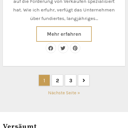
auf die Förderung von Verkäufen spezialisiert
hat. Wie ich erfuhr, verfügt das Unternehmen
über fundiertes, langjähriges…
Mehr erfahren
Seitennummerierung
1
2
3
der
Nächste Seite »
Beiträge
Versäumt