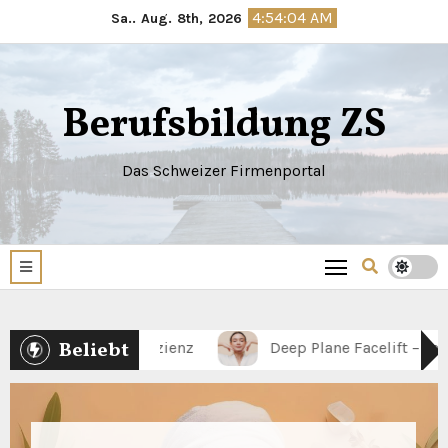
Springe
4:54:06 AM
Sa.. Aug. 8th, 2026
zum
Inhalt
Berufsbildung ZS
Das Schweizer Firmenportal
Beliebt
enz
Deep Plane Facelift – Technik zur Gesichtsverj